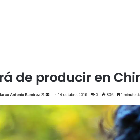
ará de producir en Ch
Follow
Send
arco Antonio Ramirez
14 octubre, 2019
0
836
1 minuto de
on
an
X
email