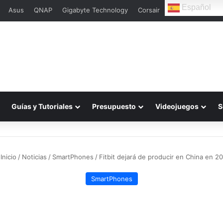
Español
Asus
QNAP
Gigabyte Technology
Corsair
L
Guías y Tutoriales
Presupuesto
Videojuegos
S
Inicio
/
Noticias
/
SmartPhones
/
Fitbit dejará de producir en China en 2
SmartPhones