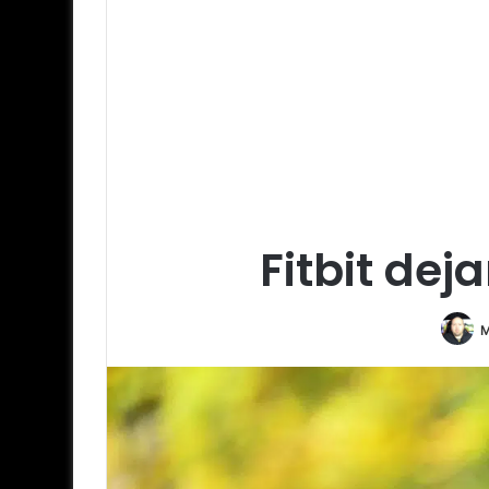
Fitbit dej
M