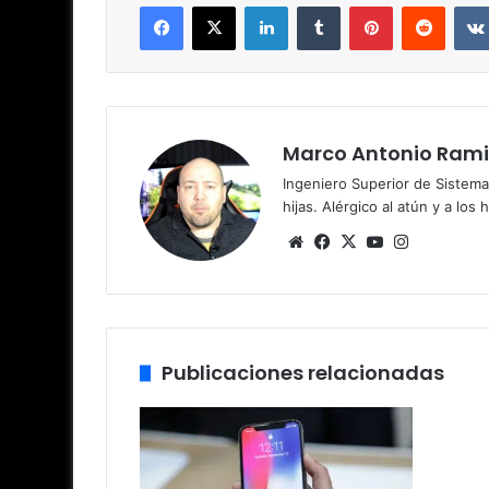
Facebook
X
LinkedIn
Tumblr
Pinterest
Reddit
Marco Antonio Rami
Ingeniero Superior de Sistema
hijas. Alérgico al atún y a los 
Sitio
Facebook
X
YouTube
Instagram
web
Publicaciones relacionadas