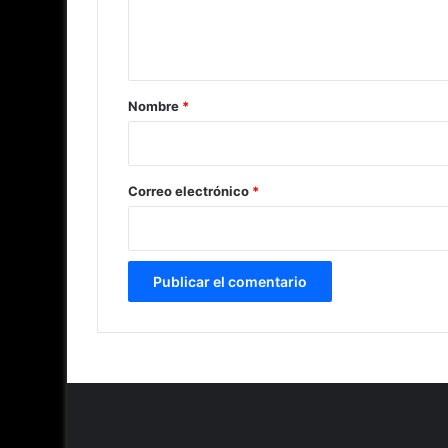
n
t
a
r
Nombre
*
i
o
*
Correo electrónico
*