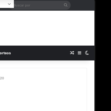
Buscar
ogin
por
Publicación al azar
Barra lateral
Switch skin
orteos
020