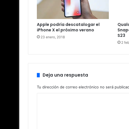
Apple podría descatalogar el
Qual
iPhone X el próximo verano
Snap
S23
23 enero, 2018
2 fe
Deja una respuesta
Tu dirección de correo electrónico no será publica
C
o
m
e