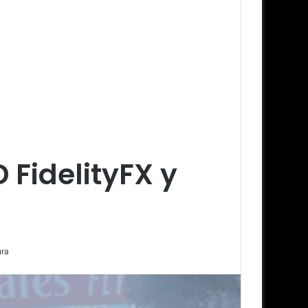
 FidelityFX y
ura