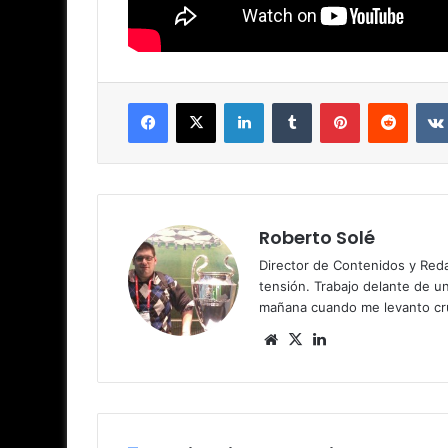
Facebook
X
LinkedIn
Tumblr
Pinterest
Reddit
Roberto Solé
Director de Contenidos y Reda
tensión. Trabajo delante de u
mañana cuando me levanto cru
Siti
X
Lin
o
ke
we
dIn
b