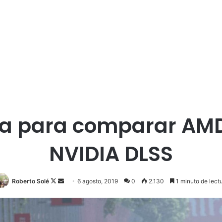
sa para comparar AMD
NVIDIA DLSS
Roberto Solé
F
S
6 agosto, 2019
0
2.130
1 minuto de lect
o
e
l
n
l
d