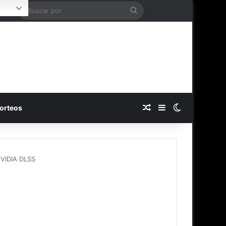
Buscar
ogin
por
Publicación al azar
Barra lateral
Switch skin
orteos
NVIDIA DLSS