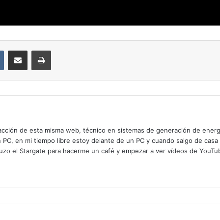
VKontakte
Compartir por correo electrónico
Imprimir
cción de esta misma web, técnico en sistemas de generación de energía
n PC, en mi tiempo libre estoy delante de un PC y cuando salgo de casa
zo el Stargate para hacerme un café y empezar a ver vídeos de YouTube