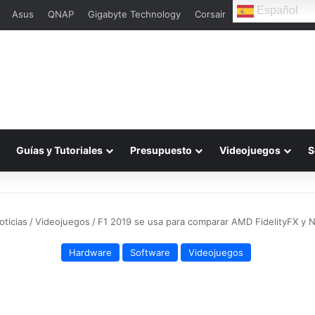
Español
Asus
QNAP
Gigabyte Technology
Corsair
L
Guías y Tutoriales
Presupuesto
Videojuegos
S
oticias
/
Videojuegos
/
F1 2019 se usa para comparar AMD FidelityFX y 
Hardware
Software
Videojuegos